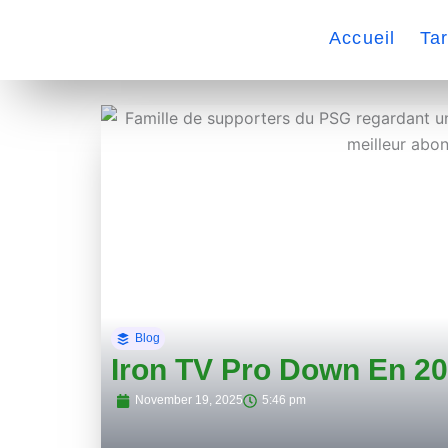
Skip
to
Accueil
Tar
content
Blog
Iron TV Pro Down En 20
November 19, 2025
5:46 pm