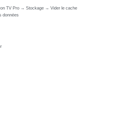
ron TV Pro → Stockage → Vider le cache
es données
r