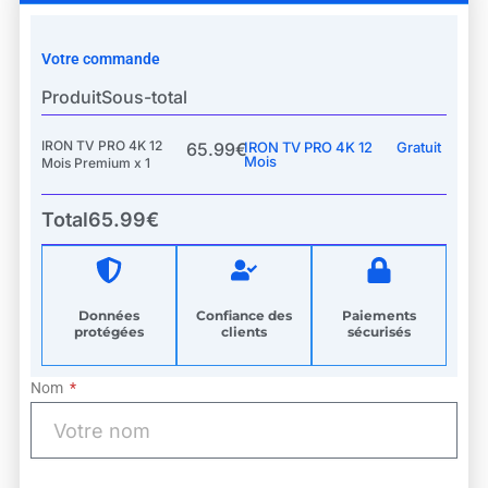
Votre commande
Produit
Sous-total
IRON TV PRO 4K 12
65.99€
IRON TV PRO 4K
12
Gratuit
Mois
Mois Premium x 1
Total
65.99€
Données
Confiance des
Paiements
protégées
clients
sécurisés
Nom