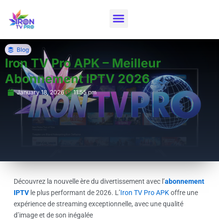
Skip
to
content
Blog
Iron TV Pro APK – Meilleur
Abonnement IPTV 2026
January 18, 2026
11:55 pm
Découvrez la nouvelle ère du divertissement avec l’
abonnement
IPTV
le plus performant de 2026. L’
Iron TV Pro APK
offre une
expérience de streaming exceptionnelle, avec une qualité
d’image et de son inégalée