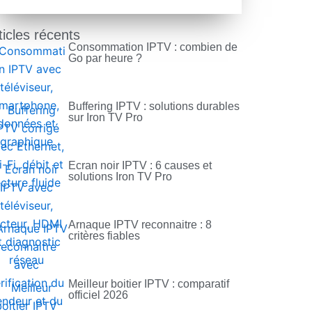
ticles récents
Consommation IPTV : combien de
Go par heure ?
Buffering IPTV : solutions durables
sur Iron TV Pro
Ecran noir IPTV : 6 causes et
solutions Iron TV Pro
Arnaque IPTV reconnaitre : 8
critères fiables
Meilleur boitier IPTV : comparatif
officiel 2026