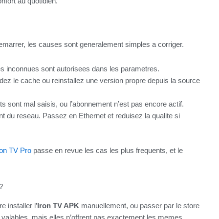
nfort au quotidien.
e demarrer, les causes sont generalement simples a corriger.
es inconnues sont autorisees dans les parametres.
dez le cache ou reinstallez une version propre depuis la source
ts sont mal saisis, ou l’abonnement n’est pas encore actif.
t du reseau. Passez en Ethernet et reduisez la qualite si
ron TV Pro
passe en revue les cas les plus frequents, et le
?
 installer l’
Iron TV APK
manuellement, ou passer par le store
 valables, mais elles n’offrent pas exactement les memes