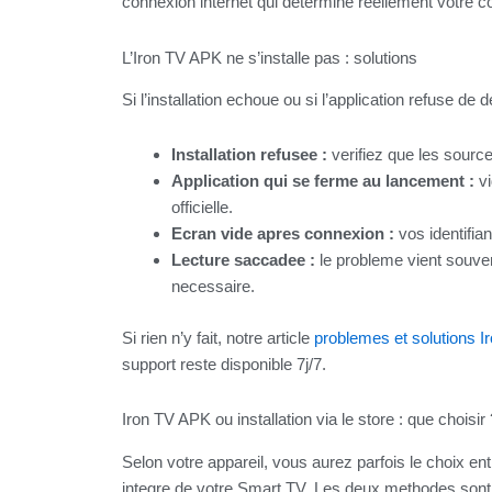
connexion internet qui determine reellement votre co
L’Iron TV APK ne s’installe pas : solutions
Si l’installation echoue ou si l’application refuse d
Installation refusee :
verifiez que les sourc
Application qui se ferme au lancement :
vi
officielle.
Ecran vide apres connexion :
vos identifian
Lecture saccadee :
le probleme vient souven
necessaire.
Si rien n’y fait, notre article
problemes et solutions I
support reste disponible 7j/7.
Iron TV APK ou installation via le store : que choisir 
Selon votre appareil, vous aurez parfois le choix entre
integre de votre Smart TV. Les deux methodes sont